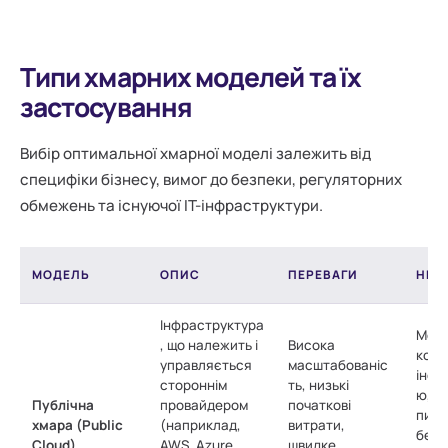
Типи хмарних моделей та їх
застосування
Вибір оптимальної хмарної моделі залежить від
специфіки бізнесу, вимог до безпеки, регуляторних
обмежень та існуючої ІТ-інфраструктури.
МОДЕЛЬ
ОПИС
ПЕРЕВАГИ
НЕД
Інфраструктура
Мен
, що належить і
Висока
конт
управляється
масштабованіс
інфр
стороннім
ть, низькі
ю, п
Публічна
провайдером
початкові
пита
хмара (Public
(наприклад,
витрати,
безп
Cloud)
AWS, Azure,
швидке