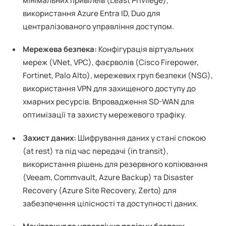
мінімальних привілеїв (Least Privilege),
використання Azure Entra ID, Duo для
централізованого управління доступом.
Мережева безпека:
Конфігурація віртуальних
мереж (VNet, VPC), фаєрволів (Cisco Firepower,
Fortinet, Palo Alto), мережевих груп безпеки (NSG),
використання VPN для захищеного доступу до
хмарних ресурсів. Впровадження SD-WAN для
оптимізації та захисту мережевого трафіку.
Захист даних:
Шифрування даних у стані спокою
(at rest) та під час передачі (in transit),
використання рішень для резервного копіювання
(Veeam, Commvault, Azure Backup) та Disaster
Recovery (Azure Site Recovery, Zerto) для
забезпечення цілісності та доступності даних.