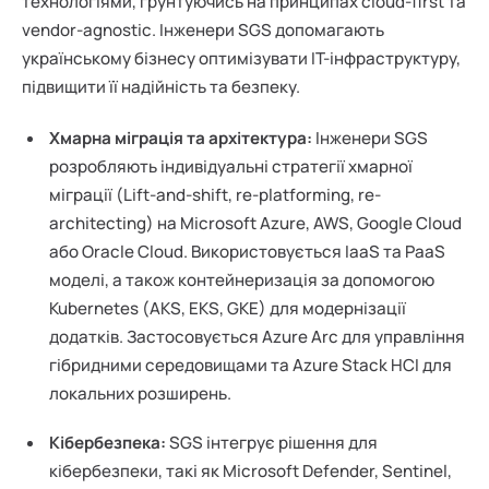
технологіями, ґрунтуючись на принципах cloud-first та
vendor-agnostic. Інженери SGS допомагають
українському бізнесу оптимізувати ІТ-інфраструктуру,
підвищити її надійність та безпеку.
Хмарна міграція та архітектура:
Інженери SGS
розробляють індивідуальні стратегії хмарної
міграції (Lift-and-shift, re-platforming, re-
architecting) на Microsoft Azure, AWS, Google Cloud
або Oracle Cloud. Використовується IaaS та PaaS
моделі, а також контейнеризація за допомогою
Kubernetes (AKS, EKS, GKE) для модернізації
додатків. Застосовується Azure Arc для управління
гібридними середовищами та Azure Stack HCI для
локальних розширень.
Кібербезпека:
SGS інтегрує рішення для
кібербезпеки, такі як Microsoft Defender, Sentinel,