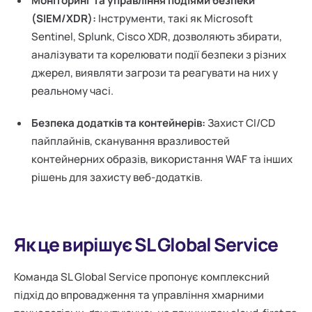
Моніторинг та управління подіями безпеки
(SIEM/XDR):
Інструменти, такі як Microsoft
Sentinel, Splunk, Cisco XDR, дозволяють збирати,
аналізувати та корелювати події безпеки з різних
джерел, виявляти загрози та реагувати на них у
реальному часі.
Безпека додатків та контейнерів:
Захист CI/CD
пайплайнів, сканування вразливостей
контейнерних образів, використання WAF та інших
рішень для захисту веб-додатків.
Як це вирішує SL Global Service
Команда SL Global Service пропонує комплексний
підхід до впровадження та управління хмарними