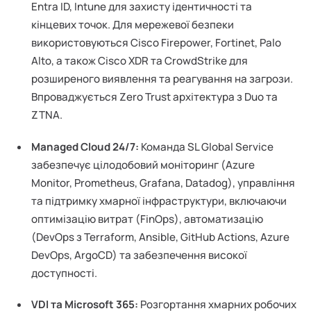
Entra ID, Intune для захисту ідентичності та
кінцевих точок. Для мережевої безпеки
використовуються Cisco Firepower, Fortinet, Palo
Alto, а також Cisco XDR та CrowdStrike для
розширеного виявлення та реагування на загрози.
Впроваджується Zero Trust архітектура з Duo та
ZTNA.
Managed Cloud 24/7:
Команда SL Global Service
забезпечує цілодобовий моніторинг (Azure
Monitor, Prometheus, Grafana, Datadog), управління
та підтримку хмарної інфраструктури, включаючи
оптимізацію витрат (FinOps), автоматизацію
(DevOps з Terraform, Ansible, GitHub Actions, Azure
DevOps, ArgoCD) та забезпечення високої
доступності.
VDI та Microsoft 365:
Розгортання хмарних робочих