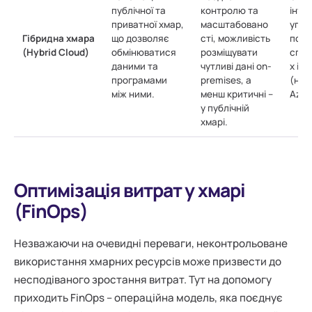
публічної та
контролю та
інтег
приватної хмар,
масштабовано
упра
Гібридна хмара
що дозволяє
сті, можливість
потр
(Hybrid Cloud)
обмінюватися
розміщувати
спец
даними та
чутливі дані on-
х ін
програмами
premises, а
(нап
між ними.
менш критичні –
Azur
у публічній
хмарі.
Оптимізація витрат у хмарі
(FinOps)
Незважаючи на очевидні переваги, неконтрольоване
використання хмарних ресурсів може призвести до
несподіваного зростання витрат. Тут на допомогу
приходить FinOps – операційна модель, яка поєднує